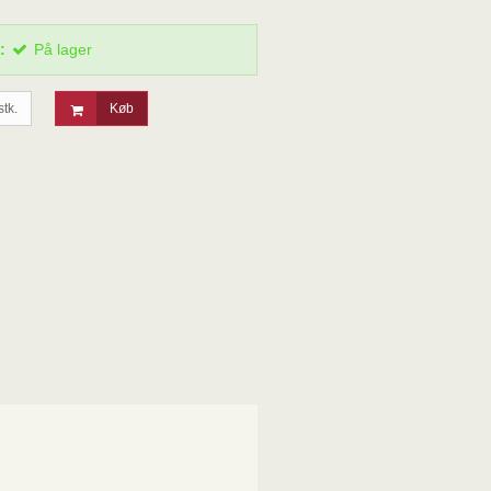
:
På lager
stk.
Køb