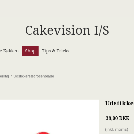
Cakevision I/S
de Køkken
Shop
Tips & Tricks
ærktøj
/
Udstikkersæt rosenblade
Udstikke
39,00 DKK
(inkl. moms)