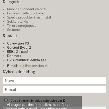
Kategorier
Marcipan/fondant værktøj
Professionelle produkter
Specialprodukter i rustfri stål
Sukkerværktøj
Tyller / sprøjteposer
Se mere
Kontakt
Cakevision I/S
Gelsted Byvej 2
5591 Gelsted
Danmark
CVR-nummer: 33896999
E-mail
:
info@cakevision.dk
Nyhedstilmelding
Jeg vil gerne tilmeldes nyhedsbrevet
Vi bruger cookies for at sikre, at du får den
bedste oplevelse på vores hjemmeside.